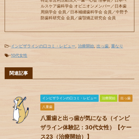
特定非営利活動法人一歯一心会 理事長／日本ヘ
ルスケア歯科学会 オピニオンメンバー／日本歯
周病学会 会員／日本補綴歯科学会 会員／中野予
防歯科研究会 会員／歯顎矯正研究会 会員
-
インビザラインの口コミ・レビュー
,
治療開始
,
出っ歯
,
重なり
-
10代女性
関連記事
インビザラインの口コミ・レビュー
治療開始
出っ歯
八重歯
八重歯と出っ歯が気になる（インビ
ザライン体験記：30代女性）【ケー
ス23（治療開始）】