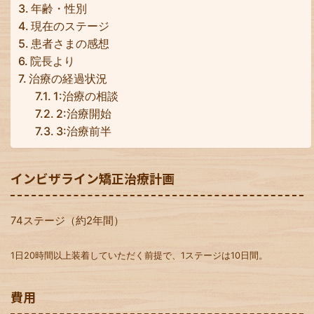
年齢・性別
現在のステージ
患者さまの感想
院長より
治療の経過状況
1:治療の相談
2:治療開始
3:治療前半
インビザライン矯正治療計画
74ステージ（約2年間）
1日20時間以上装着していただく前提で、1ステージは10日間。
費用