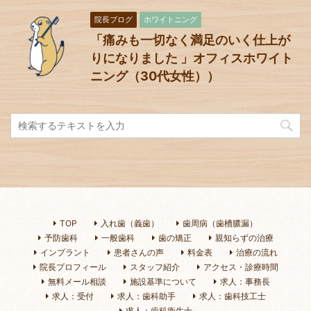
院長ブログ
ホワイトニング
「痛みも一切なく満足のいく仕上が
りになりました 」オフィスホワイト
ニング（30代女性））
TOP
入れ歯（義歯）
歯周病（歯槽膿漏）
予防歯科
一般歯科
歯の矯正
親知らずの治療
インプラント
患者さんの声
料金表
治療の流れ
院長プロフィール
スタッフ紹介
アクセス・診療時間
無料メール相談
施設基準について
求人：事務長
求人：受付
求人：歯科助手
求人：歯科技工士
求人：歯科衛生士