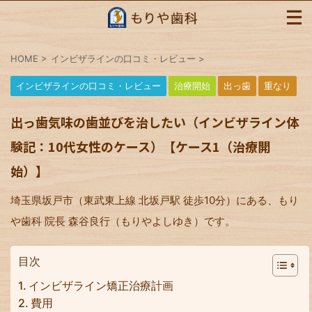
HOME
>
インビザラインの口コミ・レビュー
>
インビザラインの口コミ・レビュー
治療開始
出っ歯
重なり
出っ歯気味の歯並びを治したい（インビザライン体
験記：10代女性のケース）【ケース1（治療開
始）】
埼玉県坂戸市（東武東上線 北坂戸駅 徒歩10分）にある、もり
や歯科 院長 森谷良行（もりやよしゆき）です。
目次
インビザライン矯正治療計画
費用